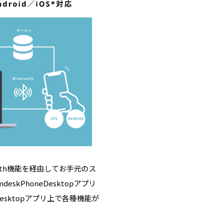
tooth機能を経由してお手元のス
kPhoneDesktopアプリ
neDesktopアプリ上で各種機能が