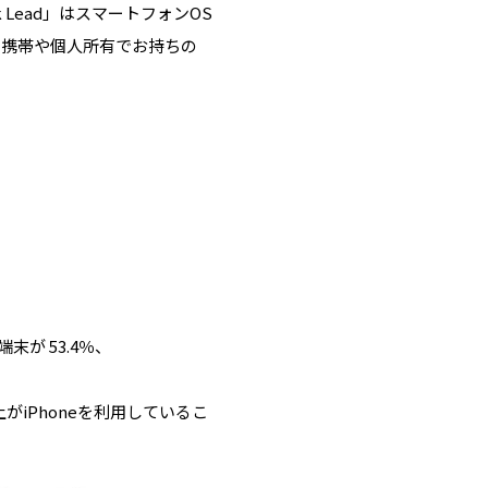
k Lead」はスマートフォンOS
用携帯や個人所有でお持ちの
末が 53.4％、
iPhoneを利用しているこ